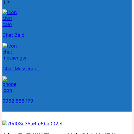
giá.
Chat Zalo
Chat Messenger
0962.888.179