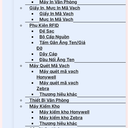
Máy In Văn Phòng
Giấy In, Mực In Mã Vạch
Giấy In Mã Vạch
Mực In Mã Vạch
Phụ Kiện RFID
Đế Sạc
Bộ Cấp Nguồn
Tấm Gắn Ăng Ten/Giá
Đỡ
Dây Cáp
Đầu Nối Ăng Ten
Máy Quét Mã Vạch
Máy quét mã vạch
Honywell
Máy quét mã vạch
Zebra
Thương hiệu khác
Thiết Bị Văn Phòng
Máy Kiểm Kho
Máy kiểm kho Honywell
Máy kiểm kho Zebra
Thương hiệu khác