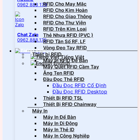
RFID Cho May Mặc
0962 888 179
RFID Cho Kim Hoàn
RFID Cho Giao Thông
RFID Cho Thư Viện
RFID Trên Kim Loại
Chat Zalo
Thẻ Nhựa RFID (PVC )
0962.888.179
RFID Tần Số RF, LF
Vòng Đeo Tay RFID
Thiết bị RFID
Tiếng Việt
Máy In RFID Để Bàn
English
Máy Quét RFID Cầm Tay
Ăng Ten RFID
Đầu Đọc Thẻ RFID
Đầu Đọc RFID Cố Định
Đầu Đọc RFID Desktop
Thiết Bị RFID TSL
Thiết Bị RFID Chainway
Máy In
Máy In Để Bàn
Máy In Di Động
Máy In Thẻ ID
Máy In Công Nghiệp