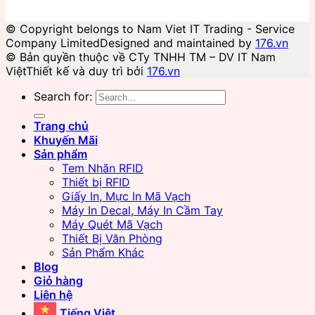
© Copyright belongs to Nam Viet IT Trading - Service
Company Limited
Designed and maintained by
176.vn
© Bản quyền thuộc về CTy TNHH TM – DV IT Nam
Việt
Thiết kế và duy trì bởi
176.vn
Search for:
Trang chủ
Khuyến Mãi
Sản phẩm
Tem Nhãn RFID
Thiết bị RFID
Giấy In, Mực In Mã Vạch
Máy In Decal, Máy In Cầm Tay
Máy Quét Mã Vạch
Thiết Bị Văn Phòng
Sản Phẩm Khác
Blog
Giỏ hàng
Liên hệ
Tiếng Việt