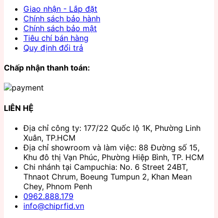
Giao nhận - Lắp đặt
Chính sách bảo hành
Chính sách bảo mật
Tiêu chí bán hàng
Quy định đổi trả
Chấp nhận thanh toán:
LIÊN HỆ
Địa chỉ công ty: 177/22 Quốc lộ 1K, Phường Linh
Xuân, TP.HCM
Địa chỉ showroom và làm việc: 88 Đường số 15,
Khu đô thị Vạn Phúc, Phường Hiệp Bình, TP. HCM
Chi nhánh tại Campuchia: No. 6 Street 24BT,
Thnaot Chrum, Boeung Tumpun 2, Khan Mean
Chey, Phnom Penh
0962.888.179
info@chiprfid.vn