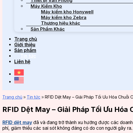
Thiết Bị Văn Phòng
Máy Kiểm Kho
Máy kiểm kho Honywell
Máy kiểm kho Zebra
Thương hiệu khác
Sản Phẩm Khác
Trang chủ
Giới thiệu
Sản phẩm
Tin tức
Liên hệ
Trang chủ
»
Tin tức
»
RFID Dệt May – Giải Pháp Tối Ưu Hóa Chuỗi
RFID Dệt May – Giải Pháp Tối Ưu Hóa
RFID dệt may
đã và đang trở thành xu hướng được các doanh ng
phí, giảm thiểu các sai sót không đáng có do con người gây ra