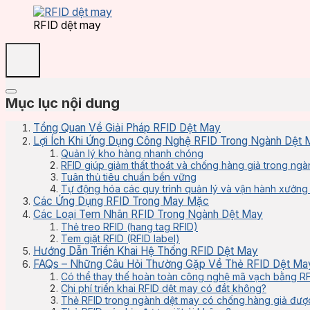
RFID dệt may
Mục lục nội dung
Tổng Quan Về Giải Pháp RFID Dệt May
Lợi Ích Khi Ứng Dụng Công Nghệ RFID Trong Ngành Dệt 
Quản lý kho hàng nhanh chóng
RFID giúp giảm thất thoát và chống hàng giả trong ng
Tuân thủ tiêu chuẩn bền vững
Tự động hóa các quy trình quản lý và vận hành xưởng
Các Ứng Dụng RFID Trong May Mặc
Các Loại Tem Nhãn RFID Trong Ngành Dệt May
Thẻ treo RFID (hang tag RFID)
Tem giặt RFID (RFID label)
Hướng Dẫn Triển Khai Hệ Thống RFID Dệt May
FAQs – Những Câu Hỏi Thường Gặp Về Thẻ RFID Dệt Ma
Có thể thay thế hoàn toàn công nghệ mã vạch bằng R
Chi phí triển khai RFID dệt may có đắt không?
Thẻ RFID trong ngành dệt may có chống hàng giả đư