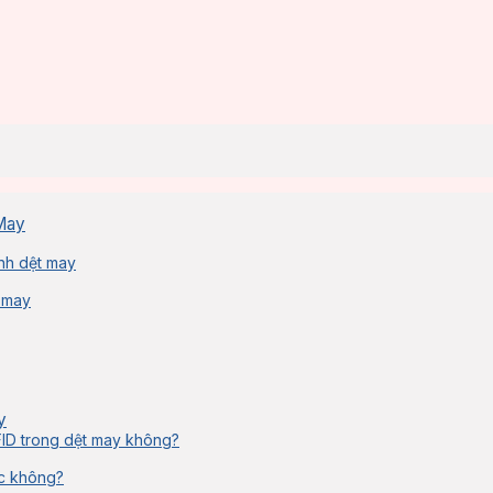
May
ành dệt may
 may
y
FID trong dệt may không?
ợc không?