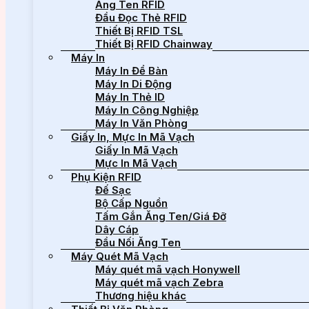
Ăng Ten RFID
Đầu Đọc Thẻ RFID
Thiết Bị RFID TSL
Thiết Bị RFID Chainway
Máy In
Máy In Để Bàn
Máy In Di Động
Máy In Thẻ ID
Máy In Công Nghiệp
Máy In Văn Phòng
Giấy In, Mực In Mã Vạch
Giấy In Mã Vạch
Mực In Mã Vạch
Phụ Kiện RFID
Đế Sạc
Bộ Cấp Nguồn
Tấm Gắn Ăng Ten/Giá Đỡ
Dây Cáp
Đầu Nối Ăng Ten
Máy Quét Mã Vạch
Máy quét mã vạch Honywell
Máy quét mã vạch Zebra
Thương hiệu khác