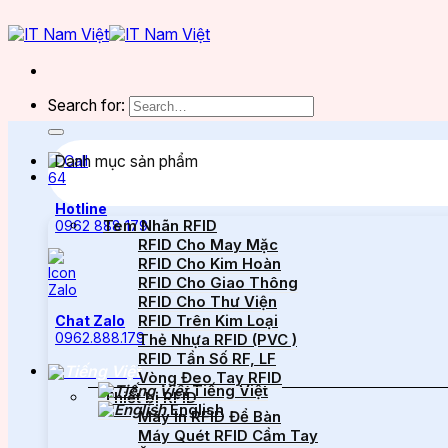
Search for:
Danh mục sản phẩm
Hotline
Tem Nhãn RFID
0962 888 179
RFID Cho May Mặc
RFID Cho Kim Hoàn
RFID Cho Giao Thông
RFID Cho Thư Viện
RFID Trên Kim Loại
Chat Zalo
0962.888.179
Thẻ Nhựa RFID (PVC )
RFID Tần Số RF, LF
Vòng Đeo Tay RFID
Tiếng Việt
Thiết bị RFID
English
Máy In RFID Để Bàn
Máy Quét RFID Cầm Tay