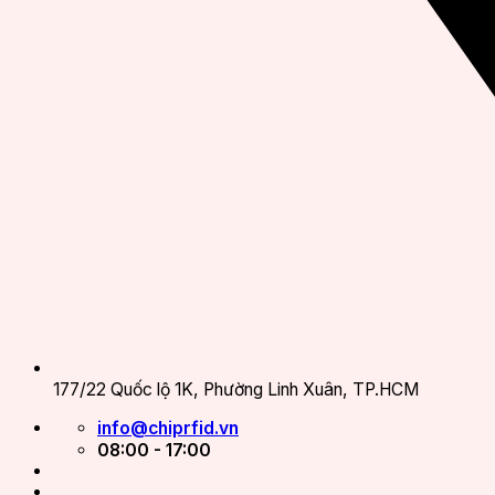
177/22 Quốc lộ 1K, Phường Linh Xuân, TP.HCM
info@chiprfid.vn
08:00 - 17:00