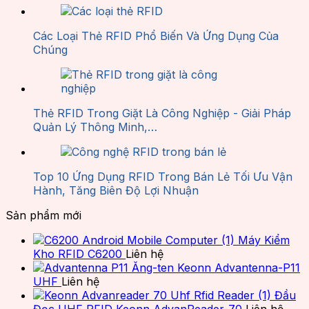
Các Loại Thẻ RFID Phổ Biến Và Ứng Dụng Của
Chúng
Thẻ RFID Trong Giặt Là Công Nghiệp - Giải Pháp
Quản Lý Thông Minh,…
Top 10 Ứng Dụng RFID Trong Bán Lẻ Tối Ưu Vận
Hành, Tăng Biên Độ Lợi Nhuận
Sản phẩm mới
Máy Kiểm
Kho RFID C6200
Liên hệ
Ăng-ten Keonn Advantenna-P11
UHF
Liên hệ
Đầu
Đọc UHF RFID Keonn AdvanReader-70
Liên hệ