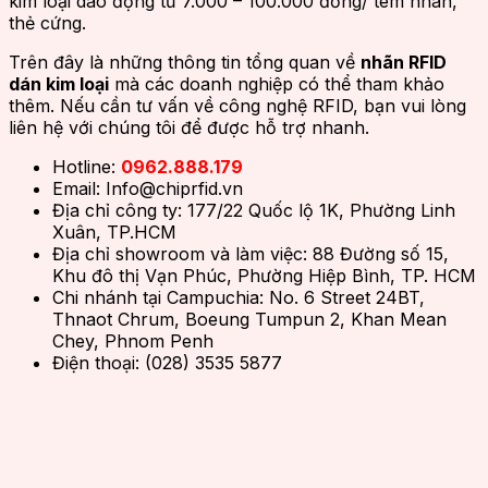
kim loại dao động từ 7.000 – 100.000 đồng/ tem nhãn,
thẻ cứng.
Trên đây là những thông tin tổng quan về
nhãn RFID
dán kim loại
mà các doanh nghiệp có thể tham khảo
thêm. Nếu cần tư vấn về công nghệ RFID, bạn vui lòng
liên hệ với chúng tôi để được hỗ trợ nhanh.
Hotline:
0962.888.179
Email: Info@chiprfid.vn
Địa chỉ công ty: 177/22 Quốc lộ 1K, Phường Linh
Xuân, TP.HCM
Địa chỉ showroom và làm việc: 88 Đường số 15,
Khu đô thị Vạn Phúc, Phường Hiệp Bình, TP. HCM
Chi nhánh tại Campuchia: No. 6 Street 24BT,
Thnaot Chrum, Boeung Tumpun 2, Khan Mean
Chey, Phnom Penh
Điện thoại: (028) 3535 5877