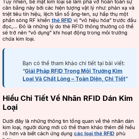
Tuy nhiên, bề mặt kim loại sẽ làm phá vỡ hoàn toàn sự
cân bằng này bởi các hiện tượng vật lý như: phản xạ và
triệt tiêu tín hiệu, lệch tần số ăng-ten, sự hấp thụ một
phần sóng RF khiến
thẻ RFID
vị “vô hiệu hóa” trước đầu
đọc,… Đó là những lý do thẻ RFID thông thường có thể
sẽ trở nên “vô dụng” khi hoạt động trong môi trường
chứa kim loại.
Bạn có thể tham khảo chi tiết tại bài viết:
“
Giải Pháp RFID Trong Môi Trường Kim
Loại Và Chất Lỏng – Toàn Diện, Chi Tiết
“
Hiểu Chi Tiết Về Nhãn RFID Dán Kim
Loại
Dưới đây là những thông tin tổng quan về thẻ nhãn dán
kim loại, người dùng mới có thể tham khảo thêm để hiểu
rõ hơn và biết cách ứng dụng
các loại thẻ RFID
phù