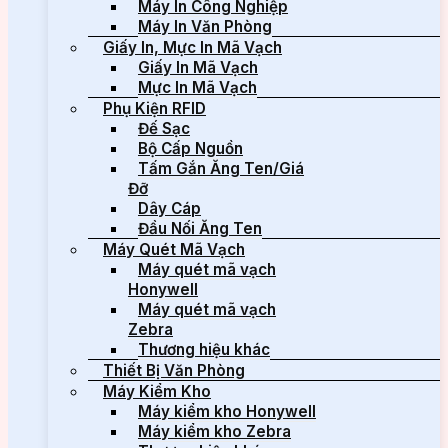
Máy In Công Nghiệp
Máy In Văn Phòng
Giấy In, Mực In Mã Vạch
Giấy In Mã Vạch
Mực In Mã Vạch
Phụ Kiện RFID
Đế Sạc
Bộ Cấp Nguồn
Tấm Gắn Ăng Ten/Giá
Đỡ
Dây Cáp
Đầu Nối Ăng Ten
Máy Quét Mã Vạch
Máy quét mã vạch
Honywell
Máy quét mã vạch
Zebra
Thương hiệu khác
Thiết Bị Văn Phòng
Máy Kiểm Kho
Máy kiểm kho Honywell
Máy kiểm kho Zebra