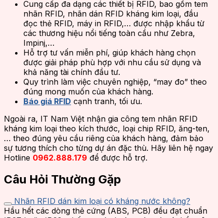
Cung cấp đa dạng các thiết bị RFID, bao gồm tem
nhãn RFID, nhãn dán RFID kháng kim loại, đầu
đọc thẻ RFID, máy in RFID,… được nhập khẩu từ
các thương hiệu nổi tiếng toàn cầu như Zebra,
Impinj,…
Hỗ trợ tư vấn miễn phí, giúp khách hàng chọn
được giải pháp phù hợp với nhu cầu sử dụng và
khả năng tài chính đầu tư.
Quy trình làm việc chuyên nghiệp, “may đo” theo
đúng mong muốn của khách hàng.
Báo giá RFID
cạnh tranh, tối ưu.
Ngoài ra, IT Nam Việt nhận gia công tem nhãn RFID
kháng kim loại theo kích thước, loại chip RFID, ăng-ten,
… theo đúng yêu cầu riêng của khách hàng, đảm bảo
sự tương thích cho từng dự án đặc thù. Hãy liên hệ ngay
Hotline
0962.888.179
để được hỗ trợ.
Câu Hỏi Thường Gặp
Nhãn RFID dán kim loại có kháng nước không?
Hầu hết các dòng thẻ cứng (ABS, PCB) đều đạt chuẩn