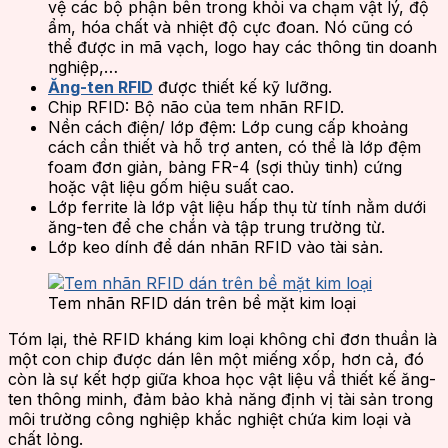
vệ các bộ phận bên trong khỏi va chạm vật lý, độ
ẩm, hóa chất và nhiệt độ cực đoan. Nó cũng có
thể được in mã vạch, logo hay các thông tin doanh
nghiệp,…
Ăng-ten RFID
được thiết kế kỹ lưỡng.
Chip RFID: Bộ não của tem nhãn RFID.
Nền cách điện/ lớp đệm: Lớp cung cấp khoảng
cách cần thiết và hỗ trợ anten, có thể là lớp đệm
foam đơn giản, bảng FR-4 (sợi thủy tinh) cứng
hoặc vật liệu gốm hiệu suất cao.
Lớp ferrite là lớp vật liệu hấp thụ từ tính nằm dưới
ăng-ten để che chắn và tập trung trường từ.
Lớp keo dính để dán nhãn RFID vào tài sản.
Tem nhãn RFID dán trên bề mặt kim loại
Tóm lại, thẻ RFID kháng kim loại không chỉ đơn thuần là
một con chip được dán lên một miếng xốp, hơn cả, đó
còn là sự kết hợp giữa khoa học vật liệu vầ thiết kế ăng-
ten thông minh, đảm bảo khả năng định vị tài sản trong
môi trường công nghiệp khắc nghiệt chứa kim loại và
chất lỏng.