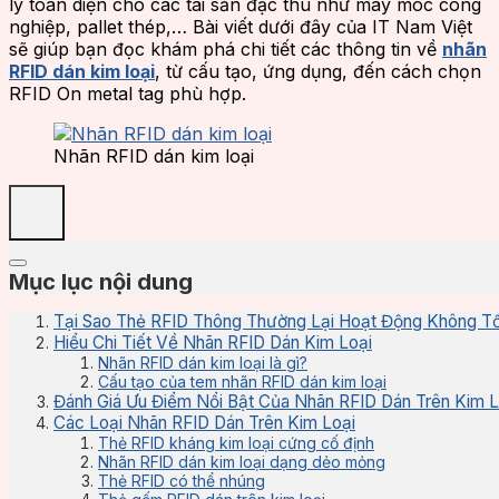
lý toàn diện cho các tài sản đặc thù như máy móc công
nghiệp, pallet thép,… Bài viết dưới đây của IT Nam Việt
sẽ giúp bạn đọc khám phá chi tiết các thông tin về
nhãn
RFID dán kim loại
, từ cấu tạo, ứng dụng, đến cách chọn
RFID On metal tag phù hợp.
Nhãn RFID dán kim loại
Mục lục nội dung
Tại Sao Thẻ RFID Thông Thường Lại Hoạt Động Không Tố
Hiểu Chi Tiết Về Nhãn RFID Dán Kim Loại
Nhãn RFID dán kim loại là gì?
Cấu tạo của tem nhãn RFID dán kim loại
Đánh Giá Ưu Điểm Nổi Bật Của Nhãn RFID Dán Trên Kim L
Các Loại Nhãn RFID Dán Trên Kim Loại
Thẻ RFID kháng kim loại cứng cố định
Nhãn RFID dán kim loại dạng dẻo mỏng
Thẻ RFID có thể nhúng