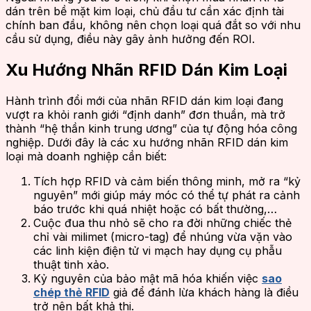
dán trên bề mặt kim loại, chủ đầu tư cần xác định tài
chính ban đầu, không nên chọn loại quá đắt so với nhu
cầu sử dụng, điều này gây ảnh hưởng đến ROI.
Xu Hướng Nhãn RFID Dán Kim Loại
Hành trình đổi mới của nhãn RFID dán kim loại đang
vượt ra khỏi ranh giới “định danh” đơn thuần, mà trở
thành “hệ thần kinh trung ương” của tự động hóa công
nghiệp. Dưới đây là các xu hướng nhãn RFID dán kim
loại mà doanh nghiệp cần biết:
Tích hợp RFID và cảm biến thông minh, mở ra “kỷ
nguyên” mới giúp máy móc có thể tự phát ra cảnh
báo trước khi quá nhiệt hoặc có bất thường,…
Cuộc đua thu nhỏ sẽ cho ra đời những chiếc thẻ
chỉ vài milimet (micro-tag) để nhúng vừa vặn vào
các linh kiện điện tử vi mạch hay dụng cụ phẫu
thuật tinh xảo.
Kỷ nguyên của bảo mật mã hóa khiến việc
sao
chép thẻ RFID
giả để đánh lừa khách hàng là điều
trở nên bất khả thi.