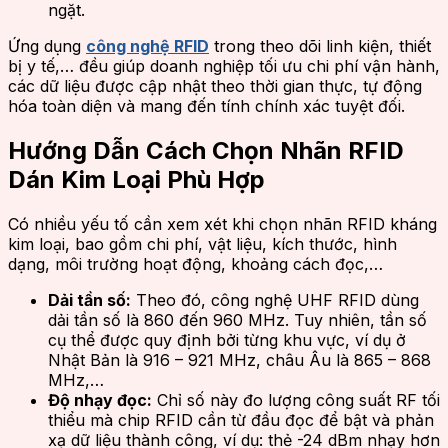
ngặt.
Ứng dụng
công nghệ RFID
trong theo dõi linh kiện, thiết
bị y tế,… đều giúp doanh nghiệp tối ưu chi phí vận hành,
các dữ liệu được cập nhật theo thời gian thực, tự động
hóa toàn diện và mang đến tính chính xác tuyệt đối.
Hướng Dẫn Cách Chọn Nhãn RFID
Dán Kim Loại Phù Hợp
Có nhiều yếu tố cần xem xét khi chọn nhãn RFID kháng
kim loại, bao gồm chi phí, vật liệu, kích thước, hình
dạng, môi trường hoạt động, khoảng cách đọc,…
Dải tần số:
Theo đó, công nghệ UHF RFID dùng
dải tần số là 860 đến 960 MHz. Tuy nhiên, tần số
cụ thể được quy định bởi từng khu vực, ví dụ ở
Nhật Bản là 916 – 921 MHz, châu Âu là 865 – 868
MHz,…
Độ nhạy đọc:
Chỉ số này đo lượng công suất RF tối
thiểu mà chip RFID cần từ đầu đọc để bật và phản
xạ dữ liệu thành công, ví dụ: thẻ -24 dBm nhạy hơn