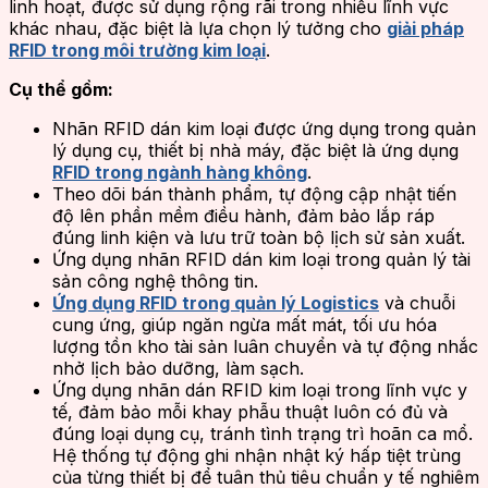
linh hoạt, được sử dụng rộng rãi trong nhiều lĩnh vực
khác nhau, đặc biệt là lựa chọn lý tưởng cho
giải pháp
RFID trong môi trường kim loại
.
Cụ thể gồm:
Nhãn RFID dán kim loại được ứng dụng trong quản
lý dụng cụ, thiết bị nhà máy, đặc biệt là ứng dụng
RFID trong ngành hàng không
.
Theo dõi bán thành phẩm, tự động cập nhật tiến
độ lên phần mềm điều hành, đảm bảo lắp ráp
đúng linh kiện và lưu trữ toàn bộ lịch sử sản xuất.
Ứng dụng nhãn RFID dán kim loại trong quản lý tài
sản công nghệ thông tin.
Ứng dụng RFID trong quản lý Logistics
và chuỗi
cung ứng, giúp ngăn ngừa mất mát, tối ưu hóa
lượng tồn kho tài sản luân chuyển và tự động nhắc
nhở lịch bảo dưỡng, làm sạch.
Ứng dụng nhãn dán RFID kim loại trong lĩnh vực y
tế, đảm bảo mỗi khay phẫu thuật luôn có đủ và
đúng loại dụng cụ, tránh tình trạng trì hoãn ca mổ.
Hệ thống tự động ghi nhận nhật ký hấp tiệt trùng
của từng thiết bị để tuân thủ tiêu chuẩn y tế nghiêm