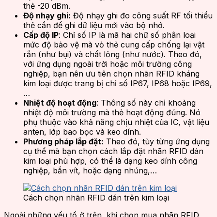
thẻ -20 dBm.
Độ nhạy ghi:
Độ nhạy ghi đo công suất RF tối thiểu
thẻ cần để ghi dữ liệu mới vào bộ nhớ.
Cấp độ IP
: Chỉ số IP là mã hai chữ số phân loại
mức độ bảo vệ mà vỏ thẻ cung cấp chống lại vật
rắn (như bụi) và chất lỏng (như nước). Theo đó,
với ứng dụng ngoài trời hoặc môi trường công
nghiệp, bạn nên ưu tiên chọn nhãn RFID kháng
kim loại được trang bị chỉ số IP67, IP68 hoặc IP69,
…
Nhiệt độ hoạt động
: Thông số này chỉ khoảng
nhiệt độ môi trường mà thẻ hoạt động đúng. Nó
phụ thuộc vào khả năng chịu nhiệt của IC, vật liệu
anten, lớp bao bọc và keo dính.
Phương pháp lắp đặt:
Theo đó, tùy từng ứng dụng
cụ thể mà bạn chọn cách lắp đặt nhãn RFID dán
kim loại phù hợp, có thể là dạng keo dính công
nghiệp, bắn vít, hoặc dạng nhúng,…
Cách chọn nhãn RFID dán trên kim loại
Ngoài những yếu tố ở trên, khi chọn mua nhãn RFID