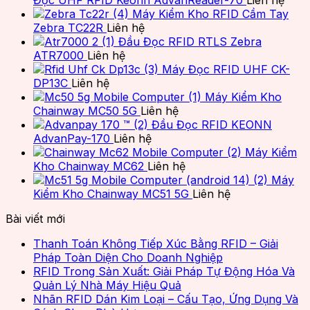
Máy Kiểm Kho RFID Cầm Tay
Zebra TC22R
Liên hệ
Đầu Đọc RFID RTLS Zebra
ATR7000
Liên hệ
Máy Đọc RFID UHF CK-
DP13C
Liên hệ
Máy Kiểm Kho
Chainway MC50 5G
Liên hệ
Đầu Đọc RFID KEONN
AdvanPay-170
Liên hệ
Máy Kiểm
Kho Chainway MC62
Liên hệ
Máy
Kiểm Kho Chainway MC51 5G
Liên hệ
Bài viết mới
Thanh Toán Không Tiếp Xúc Bằng RFID – Giải
Pháp Toàn Diện Cho Doanh Nghiệp
RFID Trong Sản Xuất: Giải Pháp Tự Động Hóa Và
Quản Lý Nhà Máy Hiệu Quả
Nhãn RFID Dán Kim Loại – Cấu Tạo, Ứng Dụng Và