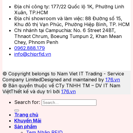
Địa chỉ công ty: 177/22 Quốc lộ 1K, Phường Linh
Xuân, TP.HCM
Địa chỉ showroom và làm việc: 88 Đường số 15,
Khu đô thị Vạn Phúc, Phường Hiệp Bình, TP. HCM
Chi nhánh tại Campuchia: No. 6 Street 24BT,
Thnaot Chrum, Boeung Tumpun 2, Khan Mean
Chey, Phnom Penh
0962.888.179
info@chiprfid.vn
© Copyright belongs to Nam Viet IT Trading - Service
Company Limited
Designed and maintained by
176.vn
© Bản quyền thuộc về CTy TNHH TM – DV IT Nam
Việt
Thiết kế và duy trì bởi
176.vn
Search for:
Trang chủ
Khuyến Mãi
Sản phẩm
Tem Nhãn RFID