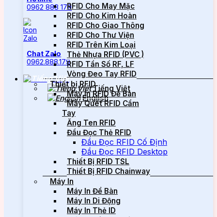
RFID Cho May Mặc
0962 888 179
RFID Cho Kim Hoàn
RFID Cho Giao Thông
RFID Cho Thư Viện
RFID Trên Kim Loại
Chat Zalo
Thẻ Nhựa RFID (PVC )
0962.888.179
RFID Tần Số RF, LF
Vòng Đeo Tay RFID
Thiết bị RFID
Tiếng Việt
Máy In RFID Để Bàn
English
Máy Quét RFID Cầm
Tay
Ăng Ten RFID
Đầu Đọc Thẻ RFID
Đầu Đọc RFID Cố Định
Đầu Đọc RFID Desktop
Thiết Bị RFID TSL
Thiết Bị RFID Chainway
Máy In
Máy In Để Bàn
Máy In Di Động
Máy In Thẻ ID