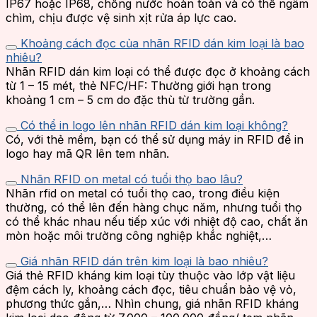
IP67 hoặc IP68, chống nước hoàn toàn và có thể ngâm
chìm, chịu được vệ sinh xịt rửa áp lực cao.
Khoảng cách đọc của nhãn RFID dán kim loại là bao
nhiêu?
Nhãn RFID dán kim loại có thể được đọc ở khoảng cách
từ 1 – 15 mét,
thẻ NFC/HF: Thường giới hạn trong
khoảng 1 cm – 5 cm do đặc thù từ trường gần.
Có thể in logo lên nhãn RFID dán kim loại không?
Có, với thẻ mềm, bạn có thể sử dụng máy in RFID để in
logo hay mã QR lên tem nhãn.
Nhãn RFID on metal có tuổi thọ bao lâu?
Nhãn rfid on metal có tuổi thọ cao, trong điều kiện
thường, có thể lên đến hàng chục năm, nhưng tuổi thọ
có thể khác nhau nếu tiếp xúc với nhiệt độ cao, chất ăn
mòn hoặc môi trường công nghiệp khắc nghiệt,…
Giá nhãn RFID dán trên kim loại là bao nhiêu?
Giá thẻ RFID kháng kim loại tùy thuộc vào lớp vật liệu
đệm cách ly, khoảng cách đọc, tiêu chuẩn bảo vệ vỏ,
phương thức gắn,… Nhìn chung, giá nhãn RFID kháng