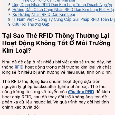
Thẻ gốm RFID dán trên kim loại
Ứng Dụng Nhãn RFID Dán Kim Loại Trong Doanh Nghiệp
Hướng Dẫn Cách Chọn Nhãn RFID Dán Kim Loại Phù Hợp
Xu Hướng Nhãn RFID Dán Kim Loại
IT Nam Việt – Công Ty Cung Cấp Giải Pháp RFID Toàn Diệ
Câu Hỏi Thường Gặp
Tại Sao Thẻ RFID Thông Thường Lại
Hoạt Động Không Tốt Ở Môi Trường
Kim Loại?
Như đã đề cập ở rất nhiều bài viết chia sẻ trước đây, hệ
thống
RFID
hoạt động trong môi trường kim loại và chất
lỏng sẽ ít nhiều bị ảnh hưởng về hiệu suất, tính ổn định.
Thẻ RFID thụ động tiêu chuẩn hoạt động dựa trên
nguyên lý ghép backscatter (ghép phản xạ). Thẻ thu
năng lượng từ sóng vô tuyến của
đầu đọc RFID
để kích
hoạt chip RFID, sau đó thay đổi trở kháng ăng-ten để
phản xạ dữ liệu ngược lại. Và quá trình này đòi hỏi tính
chính xác tuyệt đối.