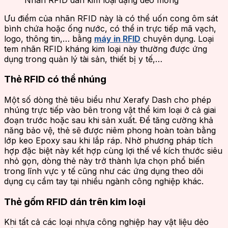
Ưu điểm của nhãn RFID này là có thể uốn cong ôm sát
bình chứa hoặc ống nước, có thể in trực tiếp mã vạch,
logo, thông tin,… bằng
máy in RFID
chuyên dụng. Loại
tem nhãn RFID kháng kim loại này thường được ứng
dụng trong quản lý tài sản, thiết bị y tế,…
Thẻ RFID có thể nhúng
Một số dòng thẻ tiêu biểu như Xerafy Dash cho phép
nhúng trực tiếp vào bên trong vật thể kim loại ở cả giai
đoạn trước hoặc sau khi sản xuất. Để tăng cường khả
năng bảo vệ, thẻ sẽ được niêm phong hoàn toàn bằng
lớp keo Epoxy sau khi lắp ráp. Nhờ phương pháp tích
hợp đặc biệt này kết hợp cùng lợi thế về kích thước siêu
nhỏ gọn, dòng thẻ này trở thành lựa chọn phổ biến
trong lĩnh vực y tế cũng như các ứng dụng theo dõi
dụng cụ cầm tay tại nhiều ngành công nghiệp khác.
Thẻ gốm RFID dán trên kim loại
Khi tất cả các loại nhựa công nghiệp hay vật liệu dẻo