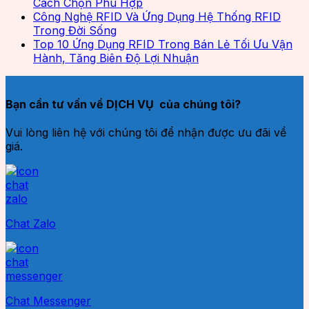
Cách Chọn Phù Hợp
Công Nghệ RFID Và Ứng Dụng Hệ Thống RFID
Trong Đời Sống
Top 10 Ứng Dụng RFID Trong Bán Lẻ Tối Ưu Vận
Hành, Tăng Biên Độ Lợi Nhuận
Bạn cần tư vấn về DỊCH VỤ của chúng tôi?
Vui lòng liên hệ với chúng tôi để nhận được ưu đãi về
giá.
Chat Zalo
Chat Messenger