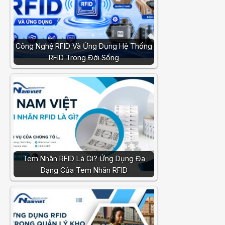
Công Nghệ RFID Và Ứng Dụng Hệ Thống
RFID Trong Đời Sống
Tem Nhãn RFID Là Gì? Ứng Dụng Đa
Dạng Của Tem Nhãn RFID