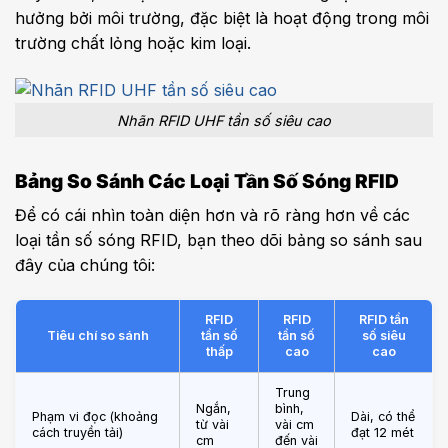
hưởng bởi môi trường, đặc biệt là hoạt động trong môi
trường chất lỏng hoặc kim loại.
Nhãn RFID UHF tần số siêu cao
Bảng So Sánh Các Loại Tần Số Sóng RFID
Để có cái nhìn toàn diện hơn và rõ ràng hơn về các
loại tần số sóng RFID, bạn theo dõi bảng so sánh sau
đây của chúng tôi:
RFID
RFID
RFID tần
Tiêu chí so sánh
tần số
tần số
số siêu
thấp
cao
cao
Trung
Ngắn,
bình,
Phạm vi đọc (khoảng
Dài, có thể
từ vài
vài cm
cách truyền tải)
đạt 12 mét
cm
đến vài