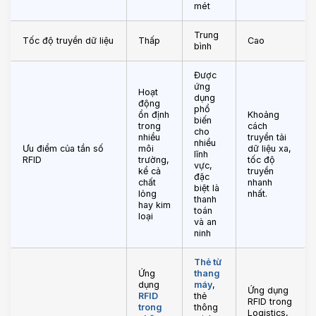
mét
Trung
Tốc độ truyền dữ liệu
Thấp
Cao
bình
Được
ứng
Hoạt
dụng
động
phổ
ổn định
Khoảng
biến
trong
cách
cho
nhiều
truyền tải
nhiều
Ưu điểm của tần số
môi
dữ liệu xa,
lĩnh
RFID
trường,
tốc độ
vực,
kể cả
truyền
đặc
chất
nhanh
biệt là
lỏng
nhất.
thanh
hay kim
toán
loại
và an
ninh
Thẻ từ
Ứng
thang
dụng
máy
,
Ứng dụng
RFID
thẻ
RFID trong
trong
thông
Logistics,