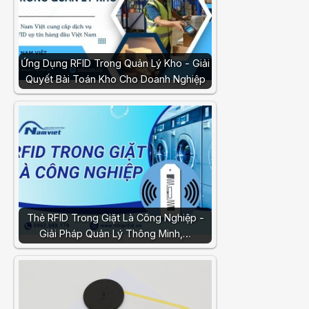
Ứng Dụng RFID Trong Quản Lý Kho - Giải
Quyết Bài Toán Kho Cho Doanh Nghiệp
Thẻ RFID Trong Giặt Là Công Nghiệp -
Giải Pháp Quản Lý Thông Minh,…