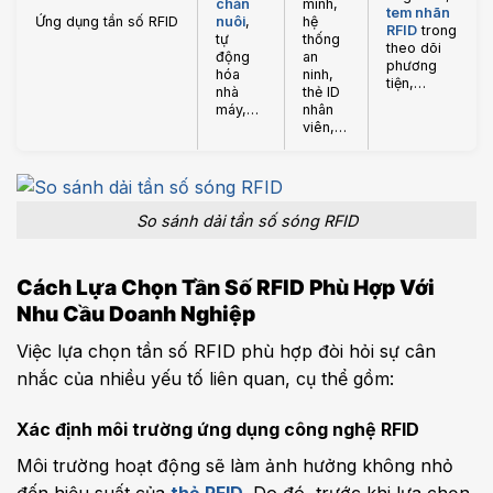
chăn
minh,
tem nhãn
Ứng dụng tần số RFID
nuôi
,
hệ
RFID
trong
tự
thống
theo dõi
động
an
phương
hóa
ninh,
tiện,…
nhà
thẻ ID
máy,…
nhân
viên,…
So sánh dải tần số sóng RFID
Cách Lựa Chọn Tần Số RFID Phù Hợp Với
Nhu Cầu Doanh Nghiệp
Việc lựa chọn tần số RFID phù hợp đòi hỏi sự cân
nhắc của nhiều yếu tố liên quan, cụ thể gồm:
Xác định môi trường ứng dụng công nghệ RFID
Môi trường hoạt động sẽ làm ảnh hưởng không nhỏ
đến hiệu suất của
thẻ RFID
. Do đó, trước khi lựa chọn